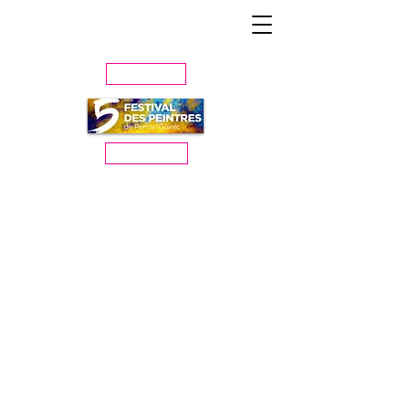
Année prèc.
Année suiv.
Les artistes