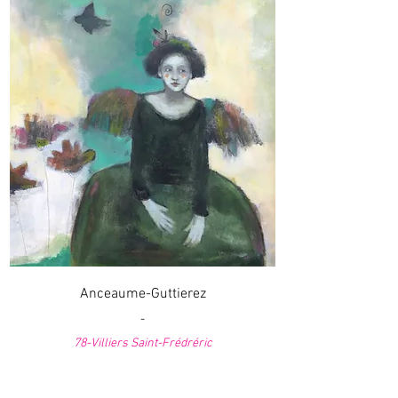
Anceaume-Guttierez
-
78-Villiers Saint-Frédréric