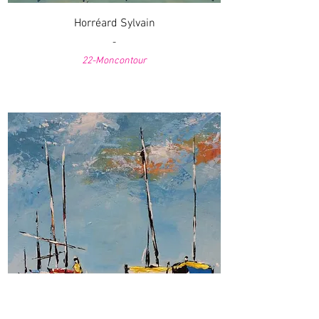
Horréard Sylvain
-
22-Moncontour